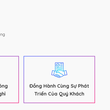
ằng
óng
Đồng Hành Cùng Sự Phát
hỉ
Triển Của Quý Khách