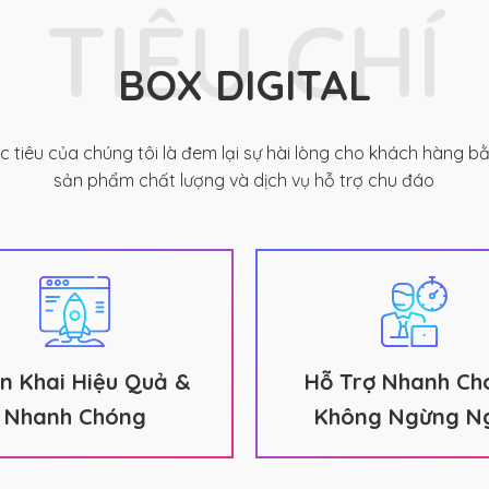
TIÊU CHÍ
BOX DIGITAL
c tiêu của chúng tôi là đem lại sự hài lòng cho khách hàng b
sản phẩm chất lượng và dịch vụ hỗ trợ chu đáo
ển Khai Hiệu Quả &
Hỗ Trợ Nhanh Ch
Nhanh Chóng
Không Ngừng Ng