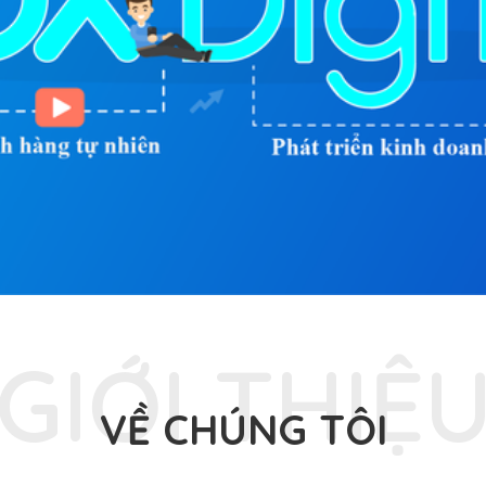
GIỚI THIỆ
VỀ CHÚNG TÔI