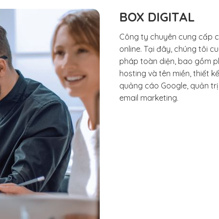
BOX DIGITAL
Công ty chuyên cung cấp cá
online. Tại đây, chúng tôi 
pháp toàn diện, bao gồm phá
hosting và tên miền, thiết k
quảng cáo Google, quản trị
email marketing.