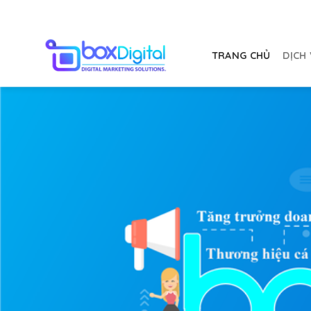
Chuyển
đến
nội
TRANG CHỦ
DỊCH
dung