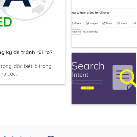
g ký để tránh rủi ro?
rọng, đặc biệt là trong
hư các...