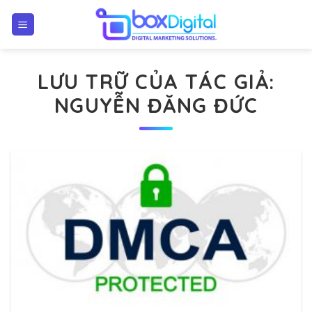
Chuyển
đến
nội
dung
LƯU TRỮ CỦA TÁC GIẢ:
NGUYỄN ĐĂNG ĐỨC