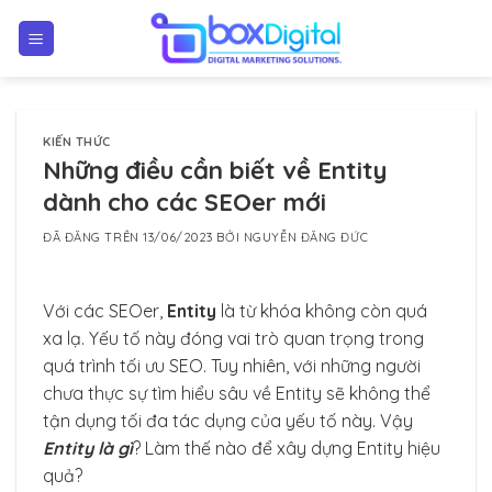
Chuyển
đến
nội
dung
KIẾN THỨC
Những điều cần biết về Entity
dành cho các SEOer mới
ĐÃ ĐĂNG TRÊN
13/06/2023
BỞI
NGUYỄN ĐĂNG ĐỨC
Với các SEOer,
Entity
là từ khóa không còn quá
xa lạ. Yếu tố này đóng vai trò quan trọng trong
quá trình tối ưu SEO. Tuy nhiên, với những người
chưa thực sự tìm hiểu sâu về Entity sẽ không thể
tận dụng tối đa tác dụng của yếu tố này. Vậy
Entity là gì
? Làm thế nào để xây dựng Entity hiệu
quả?