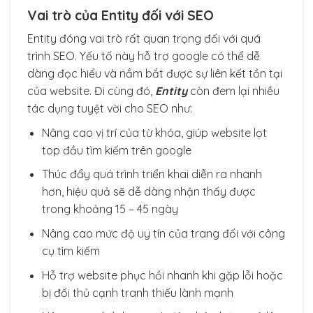
Vai trò của Entity đối với SEO
Entity đóng vai trò rất quan trọng đối với quá
trình SEO. Yếu tố này hỗ trợ google có thể dễ
dàng đọc hiểu và nắm bắt được sự liên kết tồn tại
của website. Đi cùng đó,
Entity
còn đem lại nhiều
tác dụng tuyệt vời cho SEO như:
Nâng cao vị trí của từ khóa, giúp website lọt
top đầu tìm kiếm trên google
Thúc đẩy quá trình triển khai diễn ra nhanh
hơn, hiệu quả sẽ dễ dàng nhận thấy được
trong khoảng 15 – 45 ngày
Nâng cao mức độ uy tín của trang đối với công
cụ tìm kiếm
Hỗ trợ website phục hồi nhanh khi gặp lỗi hoặc
bị đối thủ cạnh tranh thiếu lành mạnh