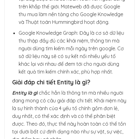
trên khắp thế giới. Mateweb đã được Google
thu mua làm nền tảng cho Google Knowledge
và Thuật toán Hummingbird hoạt động.
Google Knowledge Graph: Đây là cơ sở dữ liệu
thu thập đầy đủ các khái niệm, thông tin mà
người dùng tìm kiếm mỗi ngày trên google. Cơ
sở dữ liệu này sẽ có sự kết nối nhiều yếu tố
khác lại với nhau để đem tới cho người dùng
kết quả tìm kiếm chính xác, phù hợp nhất.
Giải đáp chi tiết Entity là gì?
Entity là gì
chắc hẳn là thông tin mà nhiều người
đang mong có câu giải đáp chi tiết. Khái niệm này
là sự hình thành của 4 yếu tố chính gồm đơn lẻ,
duy nhất, có thể xác định và có thể phân biệt
được. Theo đó, thực thể này hoàn toàn có thể tồn
tại dưới bất cứ định dạng nào như sự vật, sự việc,