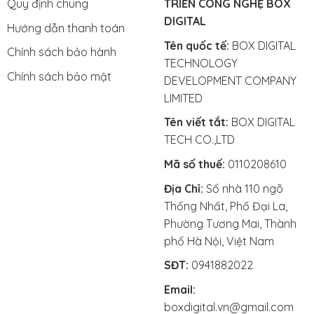
Quy định chung
TRIỂN CÔNG NGHỆ BOX
DIGITAL
Hướng dẫn thanh toán
Tên quốc tế:
BOX DIGITAL
Chính sách bảo hành
TECHNOLOGY
Chính sách bảo mật
DEVELOPMENT COMPANY
LIMITED
Tên viết tắt:
BOX DIGITAL
TECH CO.,LTD
Mã số thuế:
0110208610
Địa Chỉ:
Số nhà 110 ngõ
Thống Nhất, Phố Đại La,
Phường Tương Mai, Thành
phố Hà Nội, Việt Nam
SĐT:
0941882022
Email:
boxdigital.vn@gmail.com