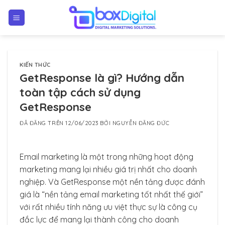
Chuyển
đến
nội
dung
KIẾN THỨC
GetResponse là gì? Hướng dẫn
toàn tập cách sử dụng
GetResponse
ĐÃ ĐĂNG TRÊN
12/06/2023
BỞI
NGUYỄN ĐĂNG ĐỨC
Email marketing là một trong những hoạt động
marketing mang lại nhiều giá trị nhất cho doanh
nghiệp. Và GetResponse một nền tảng được đánh
giá là “nền tảng email marketing tốt nhất thế giới”
với rất nhiều tính năng ưu việt thực sự là công cụ
đắc lực để mang lại thành công cho doanh