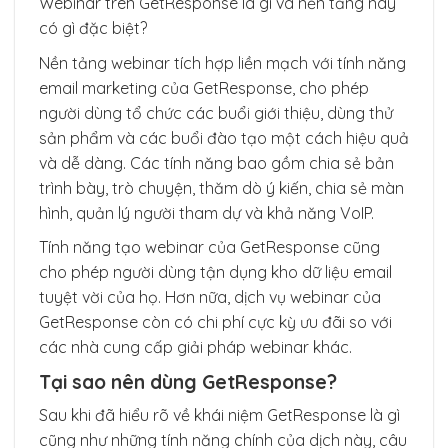
Webinar trên GetResponse là gì và nền tảng này
có gì đặc biệt?
Nền tảng webinar tích hợp liền mạch với tính năng
email marketing của GetResponse, cho phép
người dùng tổ chức các buổi giới thiệu, dùng thử
sản phẩm và các buổi đào tạo một cách hiệu quả
và dễ dàng. Các tính năng bao gồm chia sẻ bản
trình bày, trò chuyện, thăm dò ý kiến, chia sẻ màn
hình, quản lý người tham dự và khả năng VoIP.
Tính năng tạo webinar của GetResponse cũng
cho phép người dùng tận dụng kho dữ liệu email
tuyệt vời của họ. Hơn nữa, dịch vụ webinar của
GetResponse còn có chi phí cực kỳ ưu đãi so với
các nhà cung cấp giải pháp webinar khác.
Tại sao nên dùng GetResponse?
Sau khi đã hiểu rõ về khái niệm GetResponse là gì
cũng như những tính năng chính của dịch này, câu