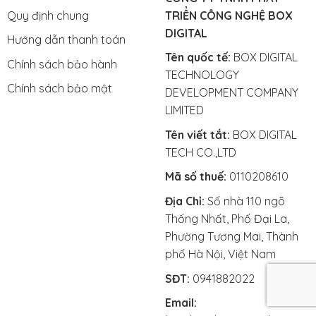
Quy định chung
TRIỂN CÔNG NGHỆ BOX
DIGITAL
Hướng dẫn thanh toán
Tên quốc tế:
BOX DIGITAL
Chính sách bảo hành
TECHNOLOGY
Chính sách bảo mật
DEVELOPMENT COMPANY
LIMITED
Tên viết tắt:
BOX DIGITAL
TECH CO.,LTD
Mã số thuế:
0110208610
Địa Chỉ:
Số nhà 110 ngõ
Thống Nhất, Phố Đại La,
Phường Tương Mai, Thành
phố Hà Nội, Việt Nam
SĐT:
0941882022
Email: