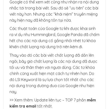
Google có thể xem xét cũng như nhận ra nội dung
nhắc tới trong bài viết. Sau đó sẽ “ưu tiên” các bài
viết này hơn. Nhưng các “khái niệm” truyền miệng
này hiện nay đã không tồn tại nữa.
Các thuật toán của Google từ khi được khai sinh
ra ví dụ như Hummingbird, Google Panda đã chấm
hết cho các nội dung cố gắng nhồi nhét từ khóa
khiến chất lượng nội dung trở nên kém đi.
Thay vào đó các bài viết chất lượng đã dần lên
ngôi, bây giờ chất lượng là các nội dung đã được
tối ưu và thân thiện với người dùng. Các từ khóa
chính cũng xuất hiện một cách tự nhiên hơn. Do
đó LSI Keyword là sự lựa chọn tốt nhất cho các
nội dung trong đường đua của Google như hiện
nay.
>> Xem thêm: Update liên tục – TOP 7 phần
mềm
kiểm tra email
tốt nhất.