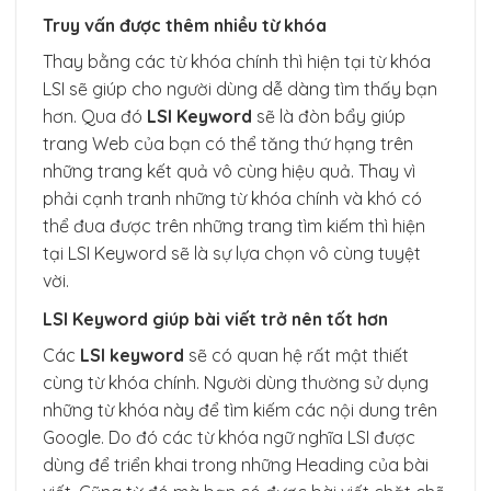
Truy vấn được thêm nhiều từ khóa
Thay bằng các từ khóa chính thì hiện tại từ khóa
LSI sẽ giúp cho người dùng dễ dàng tìm thấy bạn
hơn. Qua đó
LSI Keyword
sẽ là đòn bẩy giúp
trang Web của bạn có thể tăng thứ hạng trên
những trang kết quả vô cùng hiệu quả. Thay vì
phải cạnh tranh những từ khóa chính và khó có
thể đua được trên những trang tìm kiếm thì hiện
tại LSI Keyword sẽ là sự lựa chọn vô cùng tuyệt
vời.
LSI Keyword giúp bài viết trở nên tốt hơn
Các
LSI keyword
sẽ có quan hệ rất mật thiết
cùng từ khóa chính. Người dùng thường sử dụng
những từ khóa này để tìm kiếm các nội dung trên
Google. Do đó các từ khóa ngữ nghĩa LSI được
dùng để triển khai trong những Heading của bài