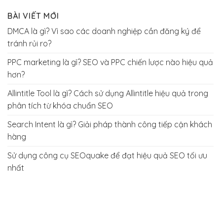
BÀI VIẾT MỚI
DMCA là gì? Vì sao các doanh nghiệp cần đăng ký để
tránh rủi ro?
PPC marketing là gì? SEO và PPC chiến lược nào hiệu quả
hơn?
Allintitle Tool là gì? Cách sử dụng Allintitle hiệu quả trong
phân tích từ khóa chuẩn SEO
Search Intent là gì? Giải pháp thành công tiếp cận khách
hàng
Sử dụng công cụ SEOquake để đạt hiệu quả SEO tối ưu
nhất