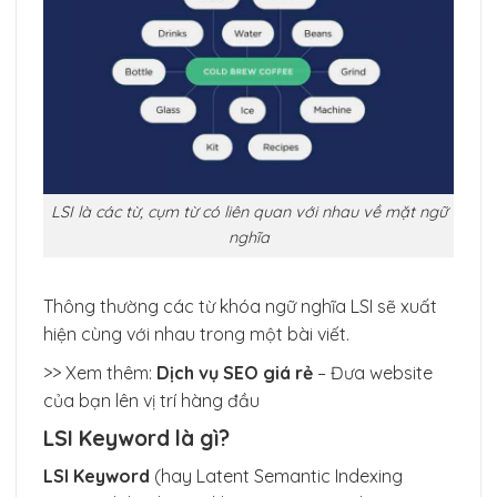
LSI là các từ, cụm từ có liên quan với nhau về mặt ngữ
nghĩa
Thông thường các từ khóa ngữ nghĩa LSI sẽ xuất
hiện cùng với nhau trong một bài viết.
>> Xem thêm:
Dịch vụ SEO giá rẻ
– Đưa website
của bạn lên vị trí hàng đầu
LSI Keyword là gì?
LSI Keyword
(hay Latent Semantic Indexing