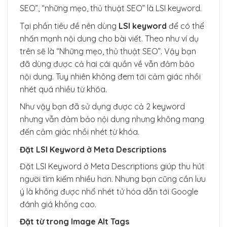
SEO”, “những mẹo, thủ thuật SEO” là LSI keyword.
Tại phần tiêu đề nên dùng
LSI keyword
để có thể
nhấn mạnh nội dung cho bài viết. Theo như ví dụ
trên sẽ là “Những mẹo, thủ thuật SEO”. Vậy bạn
đã dùng được cả hai cái quần về vẫn đảm bảo
nội dung. Tuy nhiên không đem tới cảm giác nhồi
nhét quá nhiều từ khóa.
Như vậy bạn đã sử dụng được cả 2 keyword
nhưng vẫn đảm bảo nội dung nhưng không mang
đến cảm giác nhồi nhét từ khóa.
Đặt LSI Keyword ở Meta Descriptions
Đặt LSI Keyword ở Meta Descriptions giúp thu hút
người tìm kiếm nhiều hơn. Nhưng bạn cũng cần lưu
ý là không được nhổ nhét tử hóa dẫn tới Google
đánh giá không cao.
Đặt từ trong Image Alt Tags