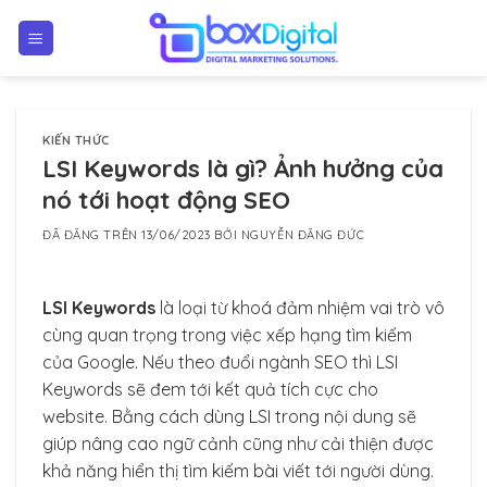
Chuyển
đến
nội
dung
KIẾN THỨC
LSI Keywords là gì? Ảnh hưởng của
nó tới hoạt động SEO
ĐÃ ĐĂNG TRÊN
13/06/2023
BỞI
NGUYỄN ĐĂNG ĐỨC
LSI Keywords
là loại từ khoá đảm nhiệm vai trò vô
cùng quan trọng trong việc xếp hạng tìm kiếm
của Google. Nếu theo đuổi ngành SEO thì LSI
Keywords sẽ đem tới kết quả tích cực cho
website. Bằng cách dùng LSI trong nội dung sẽ
giúp nâng cao ngữ cảnh cũng như cải thiện được
khả năng hiển thị tìm kiếm bài viết tới người dùng.