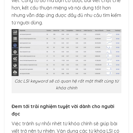
viết. Cũng từ đó mà bạn có được bài viết chặt chẽ
hơn, kết cấu thuận miệng và nội dung tốt hơn
nhưng vẫn đáp ứng được đầy đủ nhu cầu tìm kiếm
từ người dùng.
Các LSI keyword sẽ có quan hệ rất mật thiết cùng từ
khóa chính
Đem tới trải nghiệm tuyệt vời dành cho người
đọc
Việc tránh sự nhồi nhét từ khóa chính sẽ giúp bài
viết trở nên tự nhiên. Vận dụng các từ khóa LSI có