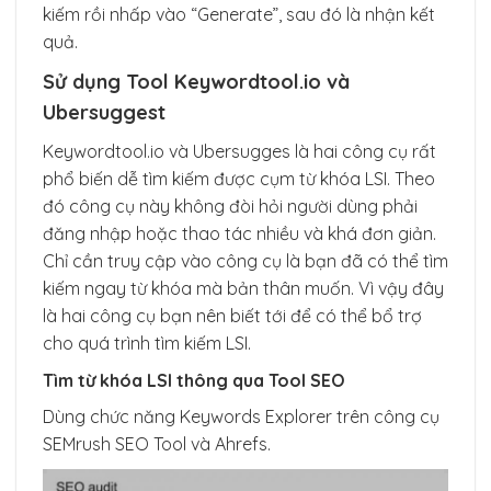
kiếm rồi nhấp vào “Generate”, sau đó là nhận kết
quả.
Sử dụng Tool Keywordtool.io và
Ubersuggest
Keywordtool.io và Ubersugges là hai công cụ rất
phổ biến dễ tìm kiếm được cụm từ khóa LSI. Theo
đó công cụ này không đòi hỏi người dùng phải
đăng nhập hoặc thao tác nhiều và khá đơn giản.
Chỉ cần truy cập vào công cụ là bạn đã có thể tìm
kiếm ngay từ khóa mà bản thân muốn. Vì vậy đây
là hai công cụ bạn nên biết tới để có thể bổ trợ
cho quá trình tìm kiếm LSI.
Tìm từ khóa LSI thông qua Tool SEO
Dùng chức năng Keywords Explorer trên công cụ
SEMrush SEO Tool và Ahrefs.