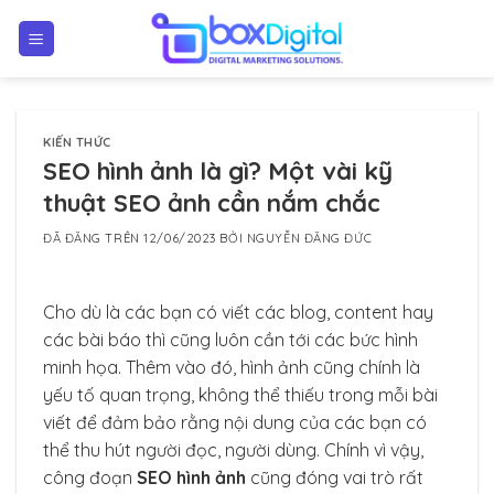
Chuyển
đến
nội
dung
KIẾN THỨC
SEO hình ảnh là gì? Một vài kỹ
thuật SEO ảnh cần nắm chắc
ĐÃ ĐĂNG TRÊN
12/06/2023
BỞI
NGUYỄN ĐĂNG ĐỨC
Cho dù là các bạn có viết các blog, content hay
các bài báo thì cũng luôn cần tới các bức hình
minh họa. Thêm vào đó, hình ảnh cũng chính là
yếu tố quan trọng, không thể thiếu trong mỗi bài
viết để đảm bảo rằng nội dung của các bạn có
thể thu hút người đọc, người dùng. Chính vì vậy,
công đoạn
SEO hình ảnh
cũng đóng vai trò rất