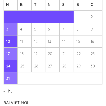
H
B
T
N
S
B
C
1
2
3
4
5
6
7
8
9
10
11
12
13
14
15
16
17
18
19
20
21
22
23
24
25
26
27
28
29
30
31
« Th6
BÀI VIẾT MỚI