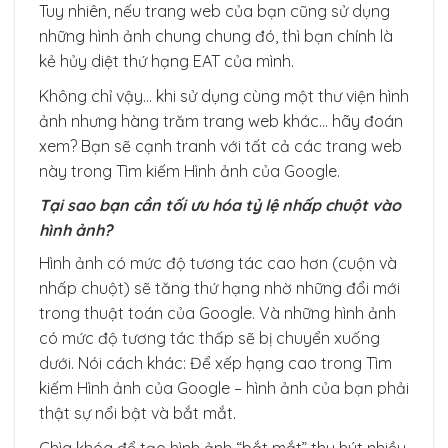
Tuy nhiên, nếu trang web của bạn cũng sử dụng
những hình ảnh chung chung đó, thì bạn chính là
kẻ hủy diệt thứ hạng EAT của mình.
Không chỉ vậy… khi sử dụng cùng một thư viện hình
ảnh nhưng hàng trăm trang web khác… hãy đoán
xem? Bạn sẽ cạnh tranh với tất cả các trang web
này trong Tìm kiếm Hình ảnh của Google.
Tại sao bạn cần tối ưu hóa tỷ lệ nhấp chuột vào
hình ảnh?
Hình ảnh có mức độ tương tác cao hơn (cuộn và
nhấp chuột) sẽ tăng thứ hạng nhờ những đổi mới
trong thuật toán của Google. Và những hình ảnh
có mức độ tương tác thấp sẽ bị chuyển xuống
dưới. Nói cách khác: Để xếp hạng cao trong Tìm
kiếm Hình ảnh của Google – hình ảnh của bạn phải
thật sự nổi bật và bắt mắt.
Chìa khóa để tạo hình ảnh “bắt mắt” thu hút nhiều