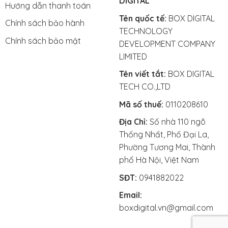
DIGITAL
Hướng dẫn thanh toán
Tên quốc tế:
BOX DIGITAL
Chính sách bảo hành
TECHNOLOGY
Chính sách bảo mật
DEVELOPMENT COMPANY
LIMITED
Tên viết tắt:
BOX DIGITAL
TECH CO.,LTD
Mã số thuế:
0110208610
Địa Chỉ:
Số nhà 110 ngõ
Thống Nhất, Phố Đại La,
Phường Tương Mai, Thành
phố Hà Nội, Việt Nam
SĐT:
0941882022
Email:
boxdigital.vn@gmail.com