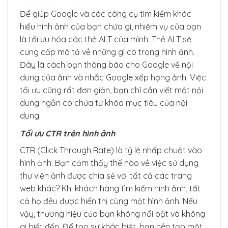
Để giúp Google và các công cụ tìm kiếm khác
hiểu hình ảnh của bạn chứa gì, nhiệm vụ của bạn
là tối ưu hóa các thẻ ALT của mình. Thẻ ALT sẽ
cung cấp mô tả về những gì có trong hình ảnh.
Đây là cách bạn thông báo cho Google về nội
dung của ảnh và nhắc Google xếp hạng ảnh. Việc
tối ưu cũng rất đơn giản, bạn chỉ cần viết một nội
dung ngắn có chứa từ khóa mục tiêu của nội
dung.
Tối ưu CTR trên hình ảnh
CTR (Click Through Rate) là tỷ lệ nhấp chuột vào
hình ảnh. Bạn cảm thấy thế nào về việc sử dụng
thư viện ảnh được chia sẻ với tất cả các trang
web khác? Khi khách hàng tìm kiếm hình ảnh, tất
cả họ đều được hiển thị cùng một hình ảnh. Nếu
vậy, thương hiệu của bạn không nổi bật và không
ai biết đến. Để tạo sự khác biệt, bạn nên tạo một