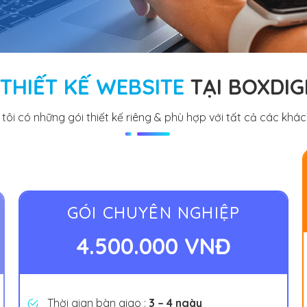
THIẾT KẾ WEBSITE
TẠI BOXDIG
tôi có những gói thiết kế riêng & phù hợp với tất cả các khá
GÓI CHUYÊN NGHIỆP
4.500.000 VNĐ
Thời gian bàn giao :
3 – 4 ngày