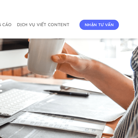
G CÁO
DỊCH VỤ VIẾT CONTENT
NHẬN TƯ VẤN
E
 Với
 hiệu