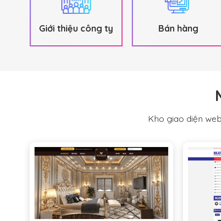
hác
Giới thiệu công ty
Bán hàng
Kho giao diện webs