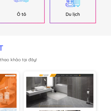
Ô tô
Du lịch
T
 thao khảo tại đây!