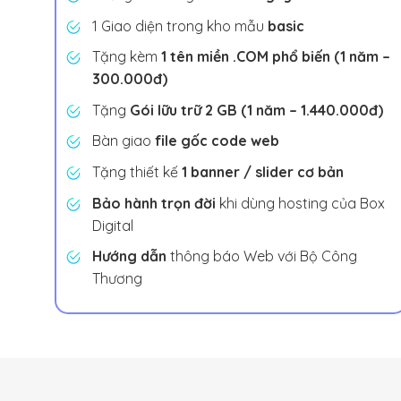
1 Giao diện trong kho mẫu
basic
Tặng kèm
1 tên miền .COM phổ biến (1 năm –
300.000đ)
Tặng
Gói lữu trữ 2 GB (1 năm – 1.440.000đ)
Bàn giao
file gốc code web
Tặng thiết kế
1 banner / slider cơ bản
Bảo hành trọn đời
khi dùng hosting của Box
Digital
Hướng dẫn
thông báo Web với Bộ Công
Thương