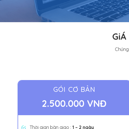
GiÁ
Chúng 
GÓI CƠ BẢN
2.500.000 VNĐ
Thời gian bàn giao :
1 – 2 ngày