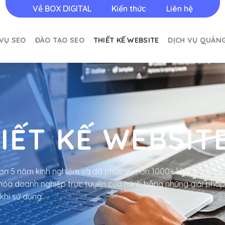
Về BOX DIGITAL
Kiến thức
Liên hệ
 VỤ SEO
ĐÀO TẠO SEO
THIẾT KẾ WEBSITE
DỊCH VỤ QUẢN
IẾT KẾ WEBSIT
ơn 5 năm kinh nghiệm và đã phục vụ hơn 1000+ khách hàng…
ưu hóa doanh nghiệp trực tuyến của mình bằng những giải pháp
khi sử dụng.