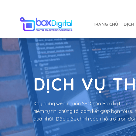
Chuyển
đến
nội
TRANG CHỦ
DỊCH
dung
DỊCH VỤ TH
Xây dựng web chuẩn SEO của Boxdigital có h
niềm tự tin, chúng tôi cam kết giúp bạn tối 
quả nhất. Đặc biệt, chính sách hỗ trợ trọn đời 