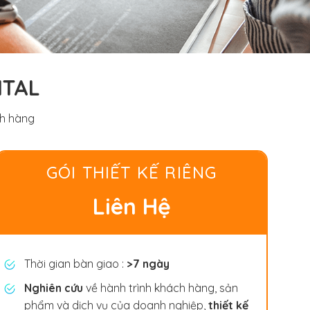
ITAL
ch hàng
GÓI THIẾT KẾ RIÊNG
Liên Hệ
Thời gian bàn giao :
>7 ngày
Nghiên cứu
về hành trình khách hàng, sản
phẩm và dịch vụ của doanh nghiệp,
thiết kế