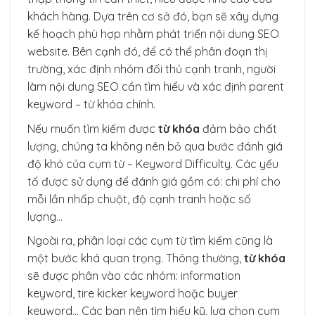
khách hàng. Dựa trên cơ sở đó, bạn sẽ xây dựng
kế hoạch phù hợp nhằm phát triển nội dung SEO
website. Bên cạnh đó, để có thể phân đoạn thị
trường, xác định nhóm đối thủ cạnh tranh, người
làm nội dung SEO cần tìm hiểu và xác định parent
keyword – từ khóa chính.
Nếu muốn tìm kiếm được
từ khóa
đảm bảo chất
lượng, chúng ta không nên bỏ qua bước đánh giá
độ khó của cụm từ – Keyword Difficulty. Các yếu
tố được sử dụng để đánh giá gồm có: chi phí cho
mỗi lần nhấp chuột, độ cạnh tranh hoặc số
lượng…
Ngoài ra, phân loại các cụm từ tìm kiếm cũng là
một bước khá quan trọng. Thông thường,
từ khóa
sẽ được phân vào các nhóm: information
keyword, tire kicker keyword hoặc buyer
keyword… Các bạn nên tìm hiểu kỹ, lựa chọn cụm