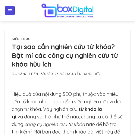
Chuyển
đến
nội
dung
KIẾN THỨC
Tại sao cần nghiên cứu từ khóa?
Bật mí các công cụ nghiên cứu từ
khóa hữu ích
ĐÃ ĐĂNG TRÊN
13/06/2023
BỞI
NGUYỄN ĐĂNG ĐỨC
Hiệu quả của nội dung SEO phụ thuộc vào nhiều
yếu tố khác nhau, bao gồm việc nghiên cứu và lựa
chọn từ khóa. Vậy nghiên cứu
từ khóa là
gì
và đóng vai trò như thế nào, chúng ta có thể sử
dụng
công cụ nghiên cứu từ khóa
nào để hỗ trợ
tìm kiếm? Mời bạn đọc tham khảo bài viết này để