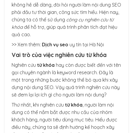
không hề dễ dàng, đòi hỏi người làm nội dung SEO
phải đầu tư thời gian, công sức tìm hiểu. Hiện nay,
chúng ta có thể sử dụng
công cụ nghiên cứu từ
khóa
để hỗ trợ, giúp quá trình phân tích đạt hiệu
quả cao.
>> Xem thêm:
Dịch vụ seo
uy tín tại Hà Nội
Vai trò của việc nghiên cứu từ khóa
Nghiên cứu
từ khóa
hay còn được biết đến với tên
gọi chuyên ngành là keyword research. Đây là
một trong những bước không thể bỏ qua khi xây
dựng nội dung SEO. Vậy quá trình nghiên cứu này
sẽ đem lại lợi ích gì cho người làm nội dung?
Thứ nhất, khi nghiên cứu
từ khóa
, người làm nội
dung có thể nắm bắt được nhu cầu của nhóm
khách hàng, người tiêu dùng mục tiêu. Hiểu được
điều này, chúng ta sẽ định hướng kế hoạch xây