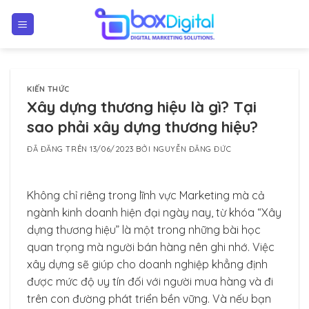
Chuyển
đến
nội
dung
KIẾN THỨC
Xây dựng thương hiệu là gì? Tại
sao phải xây dựng thương hiệu?
ĐÃ ĐĂNG TRÊN
13/06/2023
BỞI
NGUYỄN ĐĂNG ĐỨC
Không chỉ riêng trong lĩnh vực Marketing mà cả
ngành kinh doanh hiện đại ngày nay, từ khóa “Xây
dựng thương hiệu” là một trong những bài học
quan trọng mà người bán hàng nên ghi nhớ. Việc
xây dựng sẽ giúp cho doanh nghiệp khẳng định
được mức độ uy tín đối với người mua hàng và đi
trên con đường phát triển bền vững. Và nếu bạn