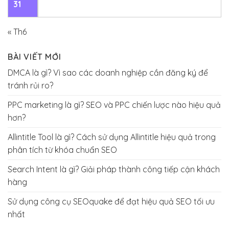
31
« Th6
BÀI VIẾT MỚI
DMCA là gì? Vì sao các doanh nghiệp cần đăng ký để
tránh rủi ro?
PPC marketing là gì? SEO và PPC chiến lược nào hiệu quả
hơn?
Allintitle Tool là gì? Cách sử dụng Allintitle hiệu quả trong
phân tích từ khóa chuẩn SEO
Search Intent là gì? Giải pháp thành công tiếp cận khách
hàng
Sử dụng công cụ SEOquake để đạt hiệu quả SEO tối ưu
nhất