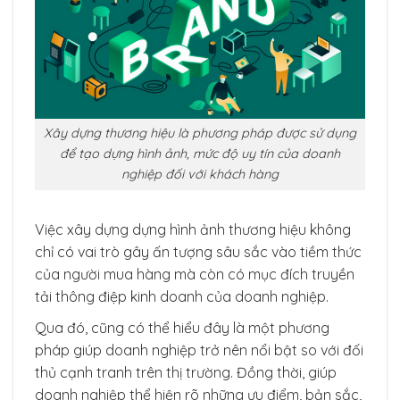
Xây dựng thương hiệu là phương pháp được sử dụng
để tạo dựng hình ảnh, mức độ uy tín của doanh
nghiệp đối với khách hàng
Việc xây dựng dựng hình ảnh thương hiệu không
chỉ có vai trò gây ấn tượng sâu sắc vào tiềm thức
của người mua hàng mà còn có mục đích truyền
tải thông điệp kinh doanh của doanh nghiệp.
Qua đó, cũng có thể hiểu đây là một phương
pháp giúp doanh nghiệp trở nên nổi bật so với đối
thủ cạnh tranh trên thị trường. Đồng thời, giúp
doanh nghiệp thể hiện rõ những ưu điểm, bản sắc,